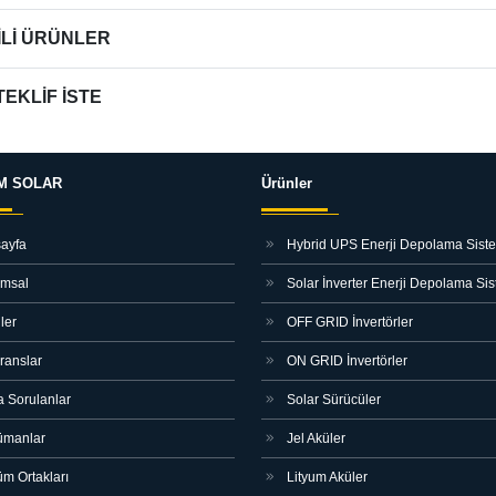
İLİ ÜRÜNLER
TEKLİF İSTE
M SOLAR
Ürünler
ayfa
Hybrid UPS Enerji Depolama Siste
msal
Solar İnverter Enerji Depolama Sis
ler
OFF GRID İnvertörler
ranslar
ON GRID İnvertörler
a Sorulanlar
Solar Sürücüler
manlar
Jel Aküler
m Ortakları
Lityum Aküler