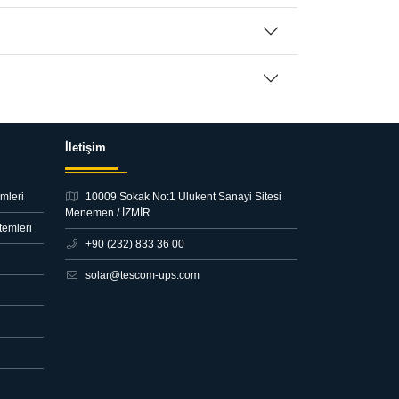
İletişim
mleri
10009 Sokak No:1 Ulukent Sanayi Sitesi
Menemen / İZMİR
temleri
+90 (232) 833 36 00
solar@tescom-ups.com