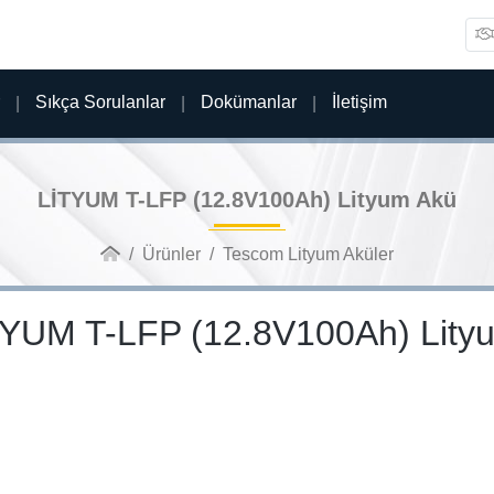
Sıkça Sorulanlar
Dokümanlar
İletişim
LİTYUM T-LFP (12.8V100Ah) Lityum Akü
Ürünler
Tescom Lityum Aküler
YUM T-LFP (12.8V100Ah) Lity