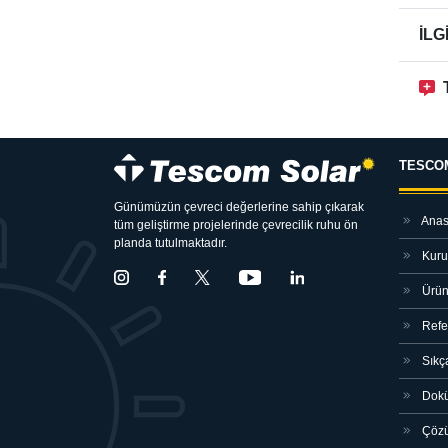
İLG
TESCO
Günümüzün çevreci değerlerine sahip çıkarak
Anas
tüm geliştirme projelerinde çevrecilik ruhu ön
planda tutulmaktadır.
Kuru
Ürün
Refe
Sıkç
Dokü
Çözü