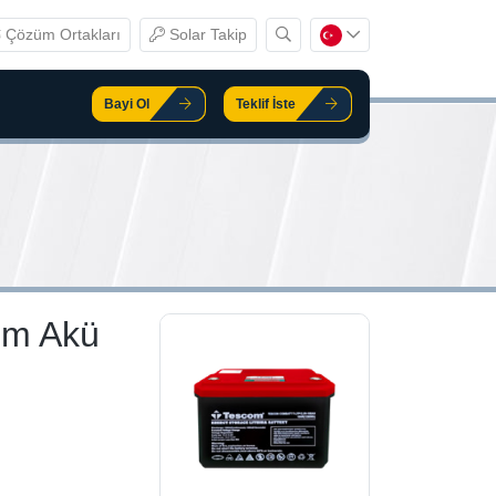
Çözüm Ortakları
Solar Takip
Bayi Ol
Teklif İste
um Akü