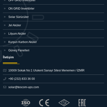
OFF GRID İnvertörler
ON GRID İnvertörler
Solar Sürücüler
Jel Aküler
Lityum Aküler
Kurşun Karbon Aküler
Güneş Panelleri
İletişim
10009 Sokak No:1 Ulukent Sanayi Sitesi
Menemen / İZMİR
+90 (232) 833 36 00
solar@tescom-ups.com