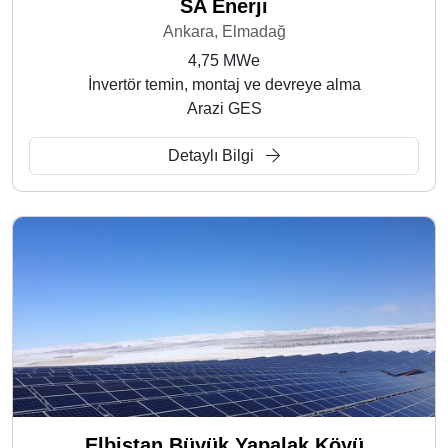
SA Enerji
Ankara, Elmadağ
4,75 MWe
İnvertör temin, montaj ve devreye alma
Arazi GES
Detaylı Bilgi
Elbistan Büyük Yapalak Köyü